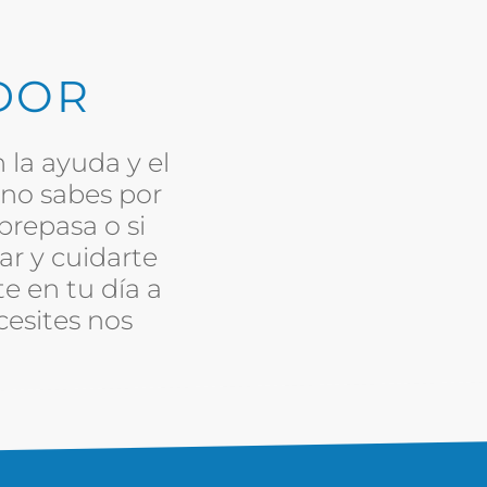
DOR
 la ayuda y el
no sabes por
brepasa o si
r y cuidarte
e en tu día a
cesites nos