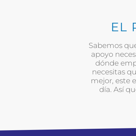
EL
Sabemos que c
apoyo neces
dónde empez
necesitas q
mejor, este 
día. Así q