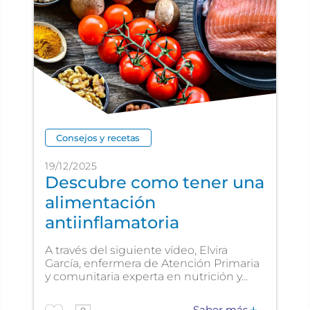
Consejos y recetas
19/12/2025
Descubre como tener una
alimentación
antiinflamatoria
A través del siguiente vídeo, Elvira
García, enfermera de Atención Primaria
y comunitaria experta en nutrición y...
Saber más