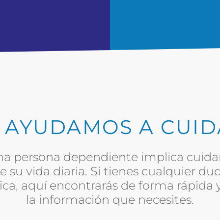
 AYUDAMOS A CUI
na persona dependiente implica cuid
e su vida diaria. Si tienes cualquier du
ca, aquí encontrarás de forma rápida y
la información que necesites.