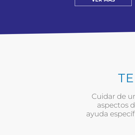
TE
Cuidar de u
aspectos d
ayuda específi