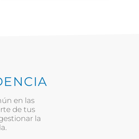
DENCIA
ún en las
rte de tus
gestionar la
a.