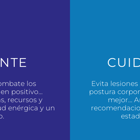
ENTE
CUI
combate los
Evita lesiones
en positivo…
postura corpor
, recursos y
mejor… Ar
ud enérgica y un
recomendacion
o.
estad