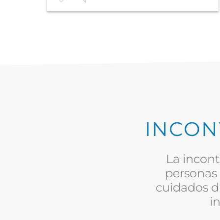
INCON
La incon
personas 
cuidados di
i