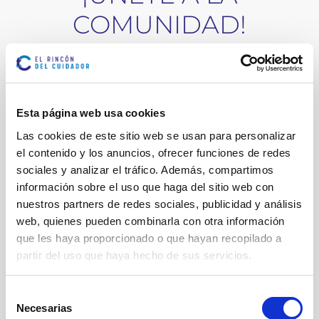
COMUNIDAD!
Registrarse con Facebook
Esta página web usa cookies
Las cookies de este sitio web se usan para personalizar
O
el contenido y los anuncios, ofrecer funciones de redes
Nombre
*
sociales y analizar el tráfico. Además, compartimos
información sobre el uso que haga del sitio web con
nuestros partners de redes sociales, publicidad y análisis
web, quienes pueden combinarla con otra información
Apellidos
*
que les haya proporcionado o que hayan recopilado a
partir del uso que haya hecho de sus servicios.
Teléfono
Selección
Necesarias
de