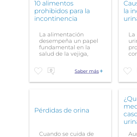
10 alimentos
Cau
prohibidos para la
la i
incontinencia
urin
La alimentación
La
desempeña un papel
uri
fundamental en la
pr
salud de la vejiga,
co
especialmente en...
má
que
0
Saber más
¿Qu
med
Pérdidas de orina
caso
urin
Cuando se cuida de
Au