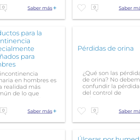
0
0
Saber más
Saber m
uctos para la
ntinencia
Pérdidas de orina
ecialmente
eñados para
bres
¿Qué son las pérdid
 incontinencia
de orina? No debem
inaria en hombres es
confundir la pérdida
a realidad más
del control de
mún de lo que
esfínteres, que...
ece, y puede llegar
0
0
Saber m
Saber más
Úlceras por humed