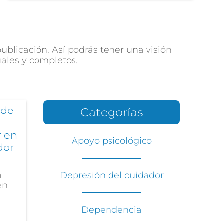
blicación. Así podrás tener una visión
uales y completos.
 de
Categorías
r en
Apoyo psicológico
dor
a
Depresión del cuidador
en
Dependencia