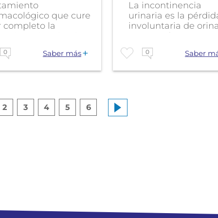
atamiento
La incontinencia
rmacológico que cure
urinaria es la pérdid
r completo la
involuntaria de orina
ontinencia urinaria,...
que puede...
0
0
Saber más
Saber m
2
3
4
5
6