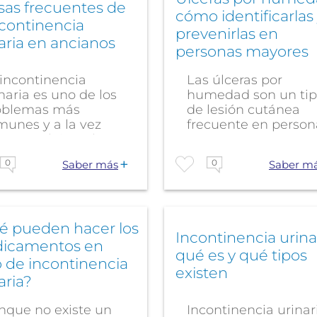
sas frecuentes de
cómo identificarlas
ncontinencia
prevenirlas en
aria en ancianos
personas mayores
 incontinencia
Las úlceras por
naria es uno de los
humedad son un ti
oblemas más
de lesión cutánea
munes y a la vez
frecuente en person
s complejos a los
mayores
...
dependientes,...
0
0
Saber más
Saber m
é pueden hacer los
Incontinencia urinar
icamentos en
qué es y qué tipos
 de incontinencia
existen
aria?
nque no existe un
Incontinencia urinar