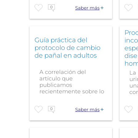
incontinencia o a...
0
Saber más
Prod
Guía práctica del
inco
protocolo de cambio
esp
de pañal en adultos
dis
hom
A correlación del
La
artículo que
ur
publicamos
un
recientemente sobre lo
co
importante y el valor
par
que tiene...
a...
0
Saber más