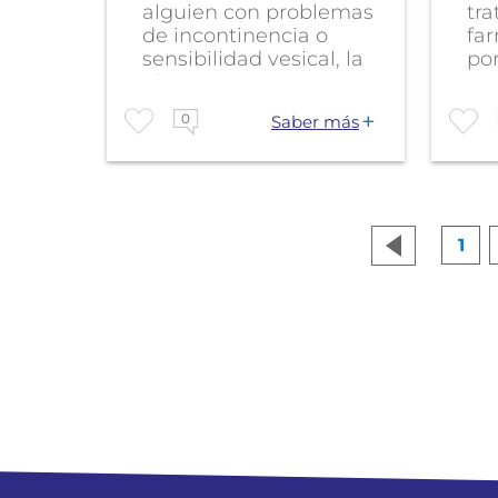
alguien con problemas
tr
de incontinencia o
fa
sensibilidad vesical, la
po
alimentación...
inc
0
Saber más
1