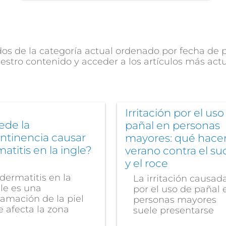
s de la categoría actual ordenado por fecha de pu
estro contenido y acceder a los artículos más act
Irritación por el uso
ede la
pañal en personas
ntinencia causar
mayores: qué hace
atitis en la ingle?
verano contra el su
y el roce
dermatitis en la
La irritación causad
le es una
por el uso de pañal 
lamación de la piel
personas mayores
 afecta la zona
suele presentarse
ital y los glúteos....
como una...