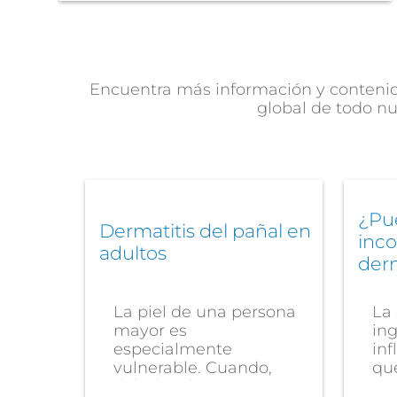
Encuentra más información y contenido
global de todo nu
¿Pu
Dermatitis del pañal en
inco
adultos
derm
La piel de una persona
La 
mayor es
ing
especialmente
inf
vulnerable. Cuando,
que
debido a la
gen