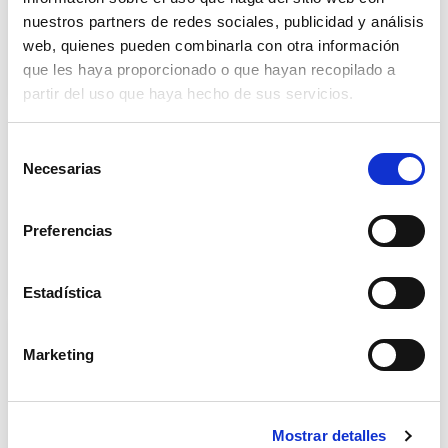
que se produce una fractura o un diagnóstico...
nuestros partners de redes sociales, publicidad y análisis
web, quienes pueden combinarla con otra información
0
Saber más
que les haya proporcionado o que hayan recopilado a
partir del uso que haya hecho de sus servicios.
Rotura de rótula en personas mayores
Selección
Necesarias
Una caída leve, un mal paso o un tropiezo
de
pueden provocar lesiones graves en la vejez.
consentimiento
Entre...
Preferencias
0
Saber más
Estadística
Fractura de costilla en ancianos |
Marketing
Cuidados y tratamientos
Una simple caída o un movimiento mal hecho
puede tener consecuencias graves en la
tercera edad....
Mostrar detalles