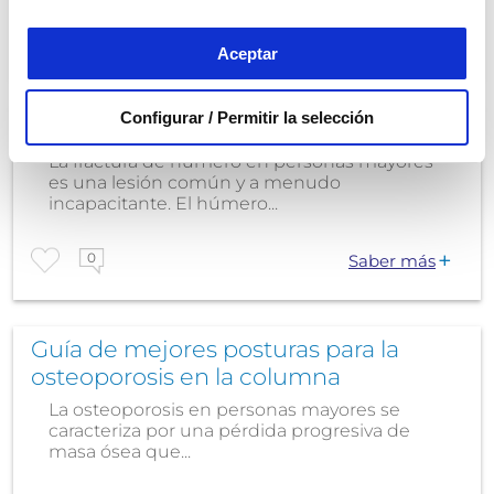
0
Saber más
Aceptar
Configurar / Permitir la selección
Húmero roto en personas mayores
La fractura de húmero en personas mayores
es una lesión común y a menudo
incapacitante. El húmero...
0
Saber más
Guía de mejores posturas para la
osteoporosis en la columna
La osteoporosis en personas mayores se
caracteriza por una pérdida progresiva de
masa ósea que...