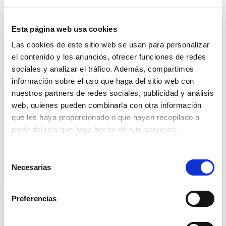
El pasado mes de diciembre entró en vigor el
Real Decreto Legislativo de 2013. Por el que
se...
Esta página web usa cookies
Las cookies de este sitio web se usan para personalizar
0
Saber más
el contenido y los anuncios, ofrecer funciones de redes
sociales y analizar el tráfico. Además, compartimos
información sobre el uso que haga del sitio web con
nuestros partners de redes sociales, publicidad y análisis
¿Cómo empatizar con nuestro
web, quienes pueden combinarla con otra información
dependiente?
que les haya proporcionado o que hayan recopilado a
En la labor del cuidador se involucra
partir del uso que haya hecho de sus servicios.
continuamente lo emocional: no se pueden
realizar unos...
Selección
Necesarias
3
Saber más
de
consentimiento
Preferencias
¿Qué regalar a una persona con
dependencia?