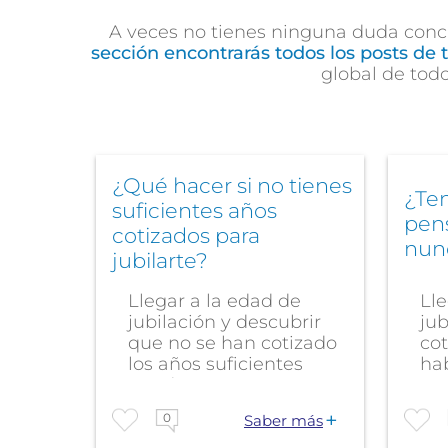
A veces no tienes ninguna duda concr
sección encontrarás todos los posts de 
global de tod
¿Qué hacer si no tienes
¿Te
suficientes años
pens
cotizados para
nun
jubilarte?
Llegar a la edad de
Lle
jubilación y descubrir
jub
que no se han cotizado
co
los años suficientes
ha
puede...
muy
0
Saber más