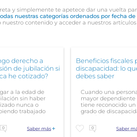
eta y simplemente te apetece dar una vuelta para 
todas nuestras categorías ordenados por fecha de 
o nuestro contenido y acceder a nuestros artículos
ngo derecho a
Beneficios fiscales 
ión de jubilación si
discapacidad: lo qu
ca he cotizado?
debes saber
gar a la edad de
Cuando una person
ilación sin haber
mayor dependiente
tizado nunca o
tiene reconocido un
biendo trabajado
grado de discapacid
 poco es una...
no solo tiene...
0
0
Saber más
Saber m