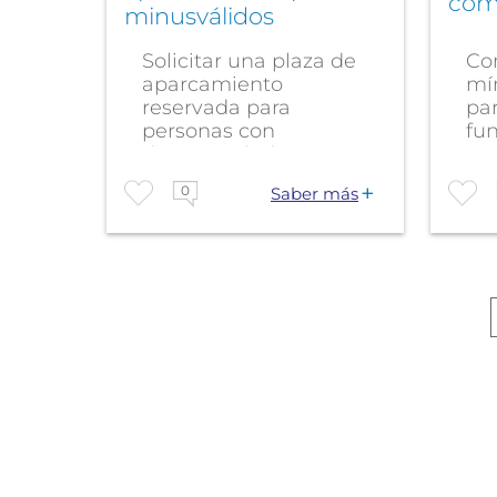
cómo
minusválidos
Solicitar una plaza de
Co
aparcamiento
mí
reservada para
par
personas con
fu
discapacidad es un
mu
derecho...
may
0
Saber más