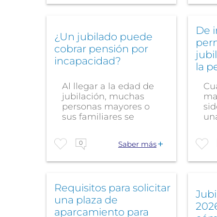
De 
¿Un jubilado puede
per
cobrar pensión por
jubi
incapacidad?
la p
Al llegar a la edad de
Cu
jubilación, muchas
ma
personas mayores o
si
sus familiares se
un
preguntan si es...
per
0
Saber más
Requisitos para solicitar
Jub
una plaza de
2026
aparcamiento para