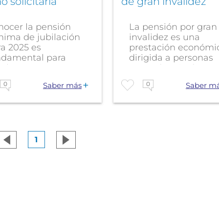
 solicitarla
de gran invalidez
nocer la pensión
La pensión por gran
nima de jubilación
invalidez es una
a 2025 es
prestación económi
ndamental para
dirigida a personas
chas personas
que, además de no..
ores y...
0
0
Saber más
Saber m
1