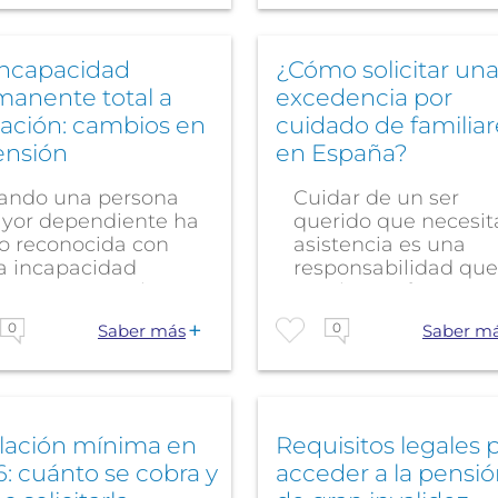
incapacidad
¿Cómo solicitar un
manente total a
excedencia por
lación: cambios en
cuidado de familiar
ensión
en España?
ando una persona
Cuidar de un ser
yor dependiente ha
querido que necesit
do reconocida con
asistencia es una
a incapacidad
responsabilidad que
manente total, es...
muchos enfrentan en
0
0
Saber más
Saber m
ilación mínima en
Requisitos legales 
: cuánto se cobra y
acceder a la pensi