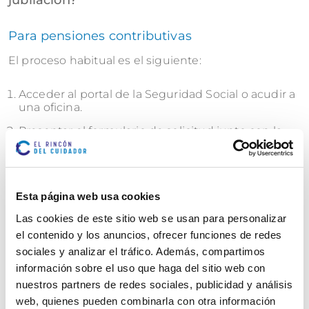
jubilación?
Para pensiones contributivas
El proceso habitual es el siguiente:
Acceder al portal de la Seguridad Social o acudir a
una oficina.
Presentar el formulario de solicitud junto con la
documentación requerida.
Adjuntar justificantes de cotizaciones, situación
familiar y otros datos necesarios.
Esta página web usa cookies
Si la pensión calculada está por debajo del mínimo,
Las cookies de este sitio web se usan para personalizar
se aplica automáticamente el complemento hasta
el contenido y los anuncios, ofrecer funciones de redes
alcanzar la pensión mínima.
sociales y analizar el tráfico. Además, compartimos
información sobre el uso que haga del sitio web con
Para pensiones no contributivas
nuestros partners de redes sociales, publicidad y análisis
Debe presentarse la solicitud en los servicios
web, quienes pueden combinarla con otra información