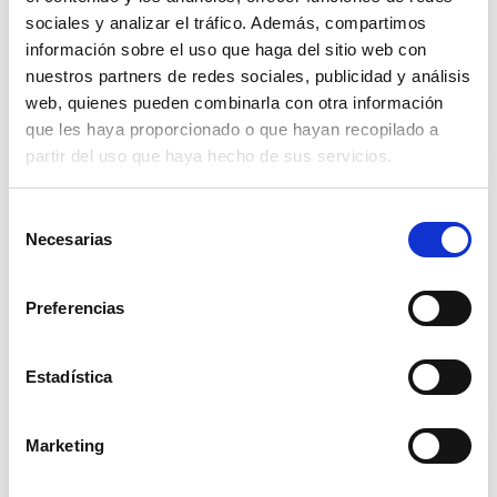
Con el envejecimiento, el cuerpo cambia y
sociales y analizar el tráfico. Además, compartimos
también lo hacen sus necesidades
información sobre el uso que haga del sitio web con
metabólicas. Uno de...
nuestros partners de redes sociales, publicidad y análisis
web, quienes pueden combinarla con otra información
0
Saber más
que les haya proporcionado o que hayan recopilado a
partir del uso que haya hecho de sus servicios.
¿Cuáles son las 7 frutas prohibidas
Selección
para diabéticos?
Necesarias
de
Una de las dudas más frecuentes entre
consentimiento
quienes viven con diabetes es si pueden
comer fruta, y si...
Preferencias
0
Saber más
Estadística
Marketing
Diabetes tipo 2: síntomas frecuentes y
cómo identificarlos