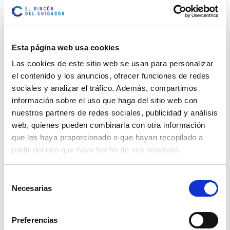
Identificar estos factores permite actuar a tiempo y
prevenir complicaciones.
Esta página web usa cookies
¿Se puede prevenir la diabetes?
Las cookies de este sitio web se usan para personalizar
La prevención de la diabetes depende del tipo de
el contenido y los anuncios, ofrecer funciones de redes
enfermedad. Conocer estas diferencias es clave para
sociales y analizar el tráfico. Además, compartimos
actuar a tiempo y reducir riesgos.
información sobre el uso que haga del sitio web con
Tipo 1: no puede prevenirse, pero puede
nuestros partners de redes sociales, publicidad y análisis
manejarse
web, quienes pueden combinarla con otra información
que les haya proporcionado o que hayan recopilado a
Aunque no se puede evitar, los avances médicos
permiten vivir con buena calidad de vida gracias a:
partir del uso que haya hecho de sus servicios.
Insulinas modernas.
Selección
Necesarias
de
Monitores continuos de glucosa.
consentimiento
Preferencias
Educación diabetológica personalizada.