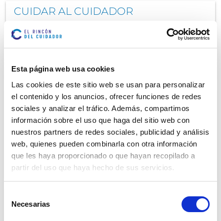
CUIDAR AL CUIDADOR
A través del siguiente vídeo, Felisa Gálvez,
enfermera experta en Enfermería Familiar y...
0
Saber más
Esta página web usa cookies
Las cookies de este sitio web se usan para personalizar
el contenido y los anuncios, ofrecer funciones de redes
Tratar problemas de conducta y crisis
sociales y analizar el tráfico. Además, compartimos
A veces el trato a una persona dependiente es
información sobre el uso que haga del sitio web con
como guiar una balsa por aguas
nuestros partners de redes sociales, publicidad y análisis
desconocidas....
web, quienes pueden combinarla con otra información
que les haya proporcionado o que hayan recopilado a
0
Saber más
partir del uso que haya hecho de sus servicios.
Selección
Ansiedad
Necesarias
de
Seguro que como cuidador que eres estás
consentimiento