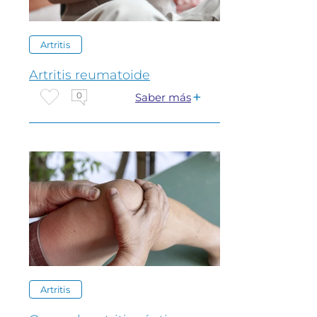
Artritis
Artritis reumatoide
0
Saber más
Artritis