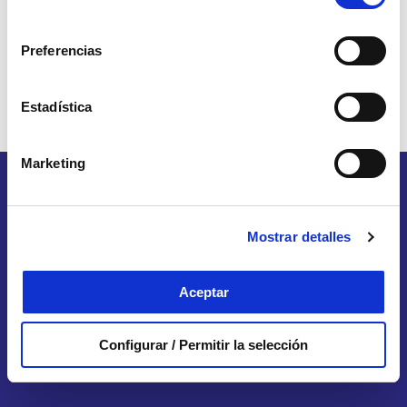
Acepto los
Términos y condiciones
de Hartmann
consentimiento
Preferencias
ENVIAR MENSAJE
Estadística
Marketing
Mostrar detalles
TÚ ERES #IMPRESCINDIBLE
Aceptar
Si cuidas de alguien dependiente eres
imprescindible y formas parte de una comunidad de
personas que merecen todo el apoyo del mundo.
Configurar / Permitir la selección
Entra, queremos conocerte y que descubras todo lo
que podemos hacer juntos.