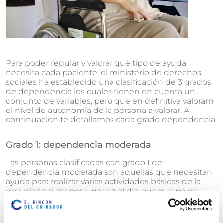
Para poder regular y valorar qué tipo de ayuda
necesita cada paciente, el ministerio de derechos
sociales ha establecido una clasificación de 3 grados
de dependencia los cuales tienen en cuenta un
conjunto de variables, pero que en definitiva valorarn
el nivel de autonomía de la persona a valorar. A
continuación te detallamos cada grado dependencia.
Grado 1: dependencia moderada
Las personas clasificadas con
grado I de
dependencia moderada
son aquellas que necesitan
ayuda para realizar varias actividades básicas de la
vida diaria al menos una vez al día, aunque no de
manera continua. Estos individuos pueden realizar la
mayoría de las tareas cotidianas por sí mismos, pero
requieren asistencia para actividades específicas,