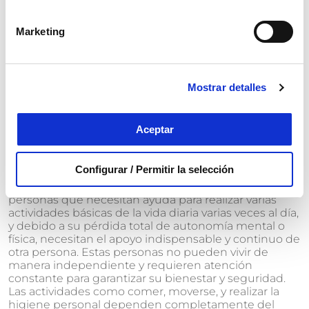
aseo, la alimentación y la movilidad dentro del hogar.
Aunque pueden realizar algunas tareas de manera
independiente, su seguridad y bienestar dependen
Marketing
del apoyo frecuente de un cuidador.
Las prestaciones para este grado suelen ser más
Mostrar detalles
intensivas e incluyen servicios de cuidado personal,
ayuda a domicilio, y, en algunos casos, el acceso a
centros de día donde se proporciona atención
especializada durante el día.
Aceptar
Grado 3: Gran dependencia
Configurar / Permitir la selección
El
grado III de gran dependencia
está reservado para
personas que necesitan ayuda para realizar varias
actividades básicas de la vida diaria varias veces al día,
y debido a su pérdida total de autonomía mental o
física, necesitan el apoyo indispensable y continuo de
otra persona. Estas personas no pueden vivir de
manera independiente y requieren atención
constante para garantizar su bienestar y seguridad.
Las actividades como comer, moverse, y realizar la
higiene personal dependen completamente del