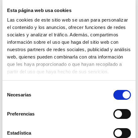
como vestirse, bañarse o preparar alimentos. La
evaluación para determinar este grado de
Esta página web usa cookies
dependencia tiene en cuenta factores como la
Las cookies de este sitio web se usan para personalizar
movilidad, la capacidad para alimentarse y la
comunicación.
el contenido y los anuncios, ofrecer funciones de redes
sociales y analizar el tráfico. Además, compartimos
Este grado implica que la persona puede vivir de
información sobre el uso que haga del sitio web con
manera relativamente independiente, pero con el
nuestros partners de redes sociales, publicidad y análisis
apoyo ocasional de un cuidador o familiar. Las
web, quienes pueden combinarla con otra información
prestaciones asociadas a este grado pueden incluir
que les haya proporcionado o que hayan recopilado a
servicios de atención domiciliaria y ayudas técnicas
para mejorar la autonomía del beneficiario.
partir del uso que haya hecho de sus servicios.
Grado 2: dependencia severa
Selección
Necesarias
de
El
grado II de dependencia severa
se asigna a
consentimiento
personas que necesitan ayuda para realizar varias
actividades básicas de la vida diaria dos o tres veces al
Preferencias
día, pero que no requieren el apoyo continuo de un
cuidador. Estas personas tienen limitaciones
significativas en su autonomía y necesitan asistencia
regular para actividades como la higiene personal, el
Estadística