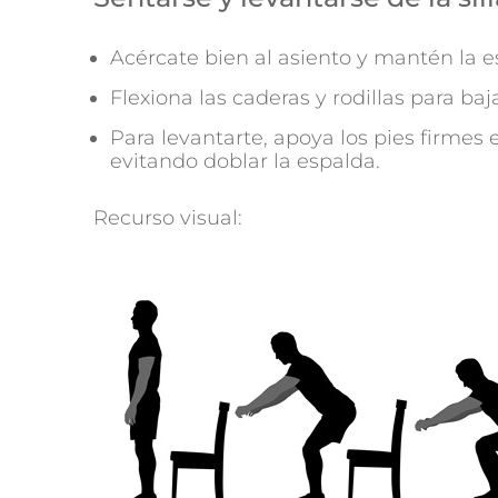
Acércate bien al asiento y mantén la e
Flexiona las caderas y rodillas para ba
Para levantarte, apoya los pies firmes e
evitando doblar la espalda.
Recurso visual: