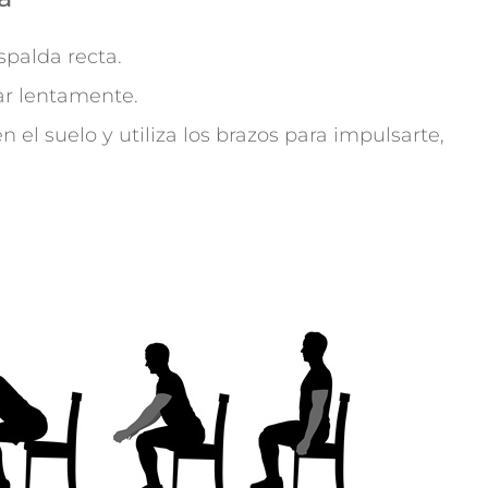
spalda recta.
jar lentamente.
n el suelo y utiliza los brazos para impulsarte,