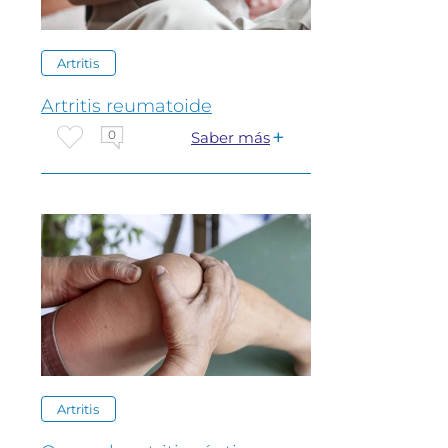
Artritis
Artritis reumatoide
0
Saber más
Artritis