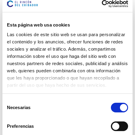
TODO SOBRE LA SALUD
CARDIOVASCULAR
Esta página web usa cookies
A través del siguiente vídeo, María del Pilar
Las cookies de este sitio web se usan para personalizar
Paniagua, enfermera especializada en salud...
el contenido y los anuncios, ofrecer funciones de redes
sociales y analizar el tráfico. Además, compartimos
0
Saber más
información sobre el uso que haga del sitio web con
nuestros partners de redes sociales, publicidad y análisis
web, quienes pueden combinarla con otra información
Piel irritada por sudor: causas, zonas
que les haya proporcionado o que hayan recopilado a
afectadas y qué hacer
partir del uso que haya hecho de sus servicios.
El sudor es una función fisiológica natural que
ayuda a regular la temperatura corporal.
Selección
Aunque...
Necesarias
de
consentimiento
0
Saber más
Preferencias