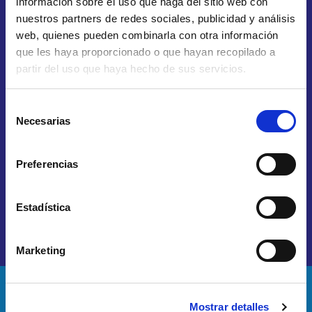
información sobre el uso que haga del sitio web con
nuestros partners de redes sociales, publicidad y análisis
web, quienes pueden combinarla con otra información
que les haya proporcionado o que hayan recopilado a
partir del uso que haya hecho de sus servicios.
RADIOCUIDADOS
Selección
Necesarias
de
Con consejos de profesionales en el sector de la
salud, testimonios de otros #IMPRESCINDIBLES,
consentimiento
entretenimiento ¡y muchas más sorpresas!
Preferencias
VER MÁS
Estadística
Marketing
Mostrar detalles