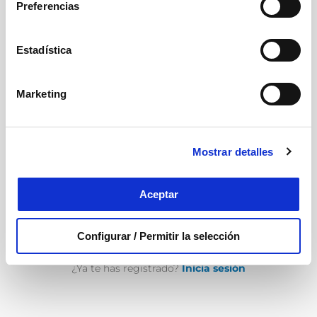
Preferencias
Introduce un mail y contraseña para poder acceder a tu
cuenta
Estadística
Correo Electrónico
*
Marketing
Contraseña
*
Mostrar detalles
Acepto los
Términos y Condiciones
de Hartmann
Aceptar
Configurar / Permitir la selección
REGISTRARSE
¿Ya te has registrado?
Inicia sesión