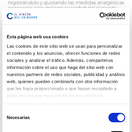
registrándolo y ajustando las medidas analgésicas
necesarias para mejorar el confort del paciente.
Si no hay mejoría visible
, considerar la realización
de pruebas adicionales o una nueva valoración del
tejido para descartar infección u otras causas que
dificulten la cicatrización.
Esta página web usa cookies
Las cookies de este sitio web se usan para personalizar
el contenido y los anuncios, ofrecer funciones de redes
Limpieza de la herida
sociales y analizar el tráfico. Además, compartimos
Una correcta limpieza es fundamental para favorecer
información sobre el uso que haga del sitio web con
la cicatrización y prevenir infecciones. Este paso debe
nuestros partners de redes sociales, publicidad y análisis
realizarse con suavidad, manteniendo la herida libre
web, quienes pueden combinarla con otra información
de restos y evitando dañar el tejido sano que la rodea.
La elección del método dependerá del estado de la
que les haya proporcionado o que hayan recopilado a
úlcera y de las indicaciones del profesional sanitario.
partir del uso que haya hecho de sus servicios.
Algunas recomendaciones básicas son:
Selección
Necesarias
de
Utilizar agua potable o suero fisiológico
para limpiar
consentimiento
la mayoría de las úlceras por presión.