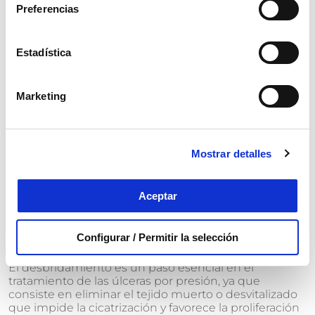
Preferencias
Emplear soluciones antimicrobianas
, como
polihexanida y betaína (PHMB), en casos con restos,
infección o alta colonización bacteriana.
Estadística
Limpiar con cuidado la piel perilesional
, evitando
frotar o usar productos irritantes, jabones
perfumados o con alcohol.
Marketing
Secar con suavidad
, mediante gasas estériles y sin
fricción, para evitar la maceración o el daño del
tejido nuevo.
Mostrar detalles
Realizar la limpieza antes de cada cura o cambio de
apósito
, garantizando un entorno lo más aséptico
posible.
Aceptar
Configurar / Permitir la selección
Desbridamiento
El desbridamiento es un paso esencial en el
tratamiento de las úlceras por presión, ya que
consiste en eliminar el tejido muerto o desvitalizado
que impide la cicatrización y favorece la proliferación