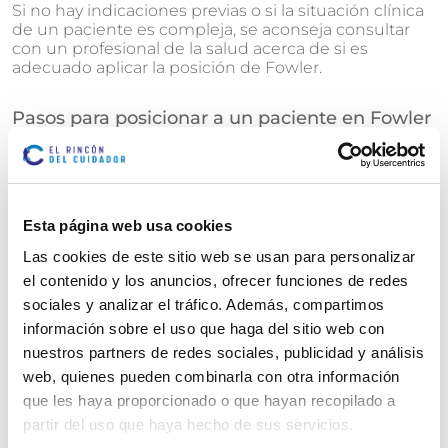
Si no hay indicaciones previas o si la situación clínica
de un paciente es compleja, se aconseja consultar
con un profesional de la salud acerca de si es
adecuado aplicar la posición de Fowler.
Pasos para posicionar a un paciente en Fowler
Posicionar correctamente a un paciente en la
posición de Fowler es crucial para maximizar sus
beneficios y garantizar la comodidad y seguridad del
paciente. Te explicamos cómo lograrlo paso a paso:
Esta página web usa cookies
Las cookies de este sitio web se usan para personalizar
1. Preparación:
el contenido y los anuncios, ofrecer funciones de redes
sociales y analizar el tráfico. Además, compartimos
- Explica el procedimiento a la persona dependiente.
información sobre el uso que haga del sitio web con
nuestros partners de redes sociales, publicidad y análisis
- Asegúrate de que la cama esté frenada y a una
altura cómoda para trabajar.
web, quienes pueden combinarla con otra información
que les haya proporcionado o que hayan recopilado a
- Reúne los materiales necesarios: almohadas,
partir del uso que haya hecho de sus servicios.
sábanas limpias, etc.