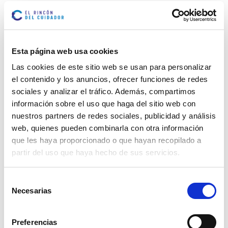
manteniendo sus hobbies y favoreciendo las
relaciones sociales; pero, sobre todo, escuchándolos y
haciéndoles partícipes de las decisiones.
Además, no olvidemos que como cuidadores
Esta página web usa cookies
conseguís que, en una etapa tan vulnerable y solitaria
Las cookies de este sitio web se usan para personalizar
como es la vejez en muchas ocasiones, las personas
mayores se sientan acompañadas, cuidadas y
el contenido y los anuncios, ofrecer funciones de redes
queridas.
sociales y analizar el tráfico. Además, compartimos
información sobre el uso que haga del sitio web con
Y tú, ¿compartes tu casa con una persona mayor?
nuestros partners de redes sociales, publicidad y análisis
¿Cómo lo vives? Cuéntanoslo, ya sabes que nos gusta
web, quienes pueden combinarla con otra información
escucharte y compartir experiencias.
que les haya proporcionado o que hayan recopilado a
partir del uso que haya hecho de sus servicios.
Selección
Marcar como artículo favorito
Necesarias
de
consentimiento
Preferencias