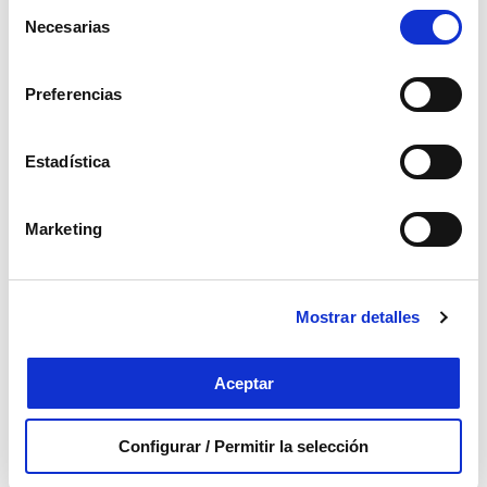
parte del equipo de tutores de residentes de
Selección
Necesarias
enfermería (EIR).
de
consentimiento
TODO SOBRE LA SALUD
CARDIOVASCULAR
Preferencias
Estadística
Marketing
Mostrar detalles
Aceptar
Configurar / Permitir la selección