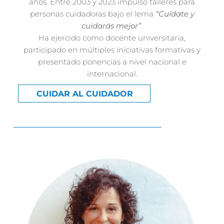
años. Entre 2003 y 2023 impulsó talleres para
personas cuidadoras bajo el lema
“Cuídate y
cuidarás mejor”
.
Ha ejercido como docente universitaria,
participado en múltiples iniciativas formativas y
presentado ponencias a nivel nacional e
internacional.
CUIDAR AL CUIDADOR