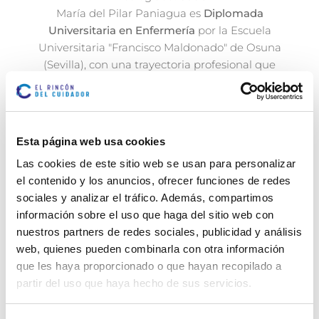
María del Pilar Paniagua es
Diplomada
Universitaria en Enfermería
por la Escuela
Universitaria "Francisco Maldonado" de Osuna
(Sevilla), con una trayectoria profesional que
comenzó en 2014. Actualmente trabaja en el
servicio de urgencias del Hospital Universitario
Príncipe de Asturias.
Se ha especializado en salud cardiovascular
y ha
Esta página web usa cookies
completado una sólida formación postgraduada,
Las cookies de este sitio web se usan para personalizar
que incluye el Máster en Urgencias y Emergencias
el contenido y los anuncios, ofrecer funciones de redes
Extrahospitalarias, el Máster en Prescripción
sociales y analizar el tráfico. Además, compartimos
Enfermera y Seguimiento Farmacológico, y el
información sobre el uso que haga del sitio web con
Máster en Farmacoterapia para Enfermería.
nuestros partners de redes sociales, publicidad y análisis
Además, es Experta Universitaria en
Atención
web, quienes pueden combinarla con otra información
Integrada de Cuidados Nutricionales y en
que les haya proporcionado o que hayan recopilado a
Crecimiento Celular y Cáncer
.
partir del uso que haya hecho de sus servicios.
Desde 2018 ha sido tutora principal de prácticas
clínicas de enfermería, y desde 2021 ha formado