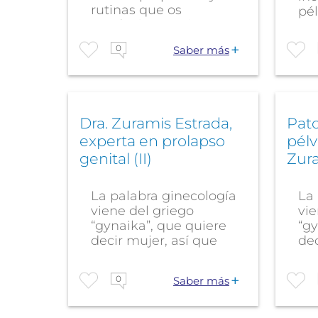
rutinas que os
pél
ayudarán a mejorar
vuestra...
0
Saber más
Dra. Zuramis Estrada,
Pato
experta en prolapso
pélv
genital (II)
Zur
La palabra ginecología
La 
viene del griego
vie
“gynaika”, que quiere
“gy
decir mujer, así que
dec
esta...
est
0
Saber más