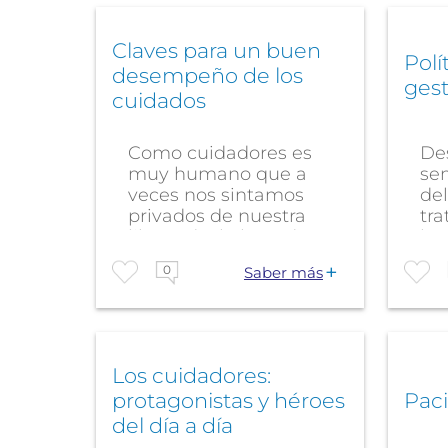
Claves para un buen
Polí
desempeño de los
gest
cuidados
Como cuidadores es
De
muy humano que a
se
veces nos sintamos
de
privados de nuestra
tr
libertad a la hora de...
la...
0
Saber más
Los cuidadores:
protagonistas y héroes
Pac
del día a día