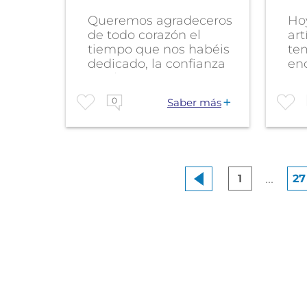
Queremos agradeceros
Hoy
de todo corazón el
art
tiempo que nos habéis
te
dedicado, la confianza
en
con la que...
aqu
0
Saber más
...
1
27