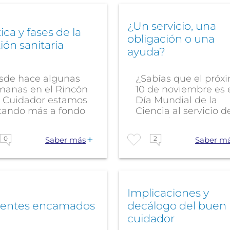
¿Un servicio, una
tica y fases de la
obligación o una
ión sanitaria
ayuda?
sde hace algunas
¿Sabías que el próx
manas en el Rincón
10 de noviembre es 
l Cuidador estamos
Día Mundial de la
atando más a fondo
Ciencia al servicio d
Paz y el...
0
2
Saber más
Saber m
Implicaciones y
ientes encamados
decálogo del buen
cuidador