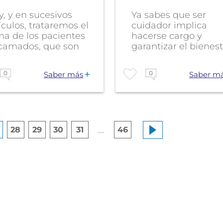
, y en sucesivos
Ya sabes que ser
ículos, trataremos el
cuidador implica
ma de los pacientes
hacerse cargo y
camados, que son
garantizar el bienes
ellos...
de la persona de la
que...
0
0
Saber más
Saber m
...
28
29
30
31
46