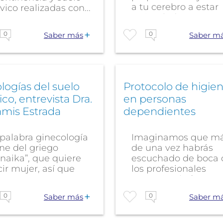
a tu cerebro a estar
vico realizadas con...
estimulado...
0
0
Saber más
Saber m
logías del suelo
Protocolo de higie
ico, entrevista Dra.
en personas
amis Estrada
dependientes
palabra ginecología
Imaginamos que m
ne del griego
de una vez habrás
naika”, que quiere
escuchado de boca 
ir mujer, así que
los profesionales
a...
sanitarios, la frase...
0
0
Saber más
Saber m