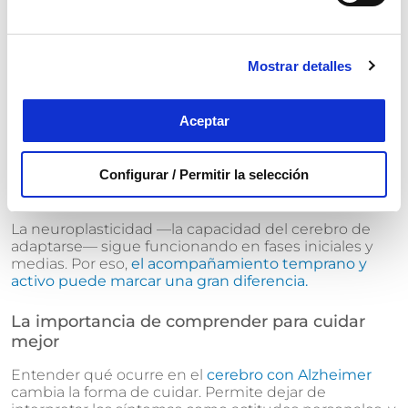
Estimulación cognitiva y social para mantener
activas las funciones restantes.
Mostrar detalles
Control de factores de riesgo como hipertensión,
diabetes o colesterol.
Aceptar
Actividad física regular, alimentación saludable y
sueño de calidad.
Configurar / Permitir la selección
La neuroplasticidad —la capacidad del cerebro de
adaptarse— sigue funcionando en fases iniciales y
medias. Por eso,
el acompañamiento temprano y
activo puede marcar una gran diferencia.
La importancia de comprender para cuidar
mejor
Entender qué ocurre en el
cerebro con Alzheimer
cambia la forma de cuidar. Permite dejar de