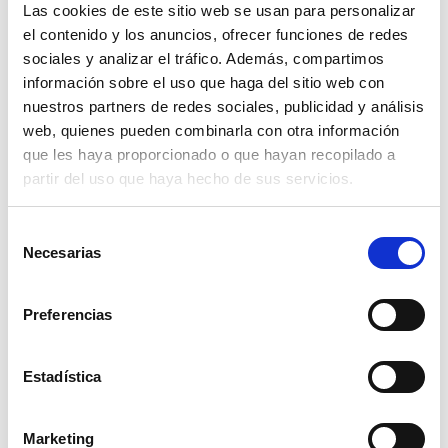
Las cookies de este sitio web se usan para personalizar
el contenido y los anuncios, ofrecer funciones de redes
El cerebro, que alguna vez gestionó una vida entera
llena de decisiones, emociones y recuerdos,
pierde
sociales y analizar el tráfico. Además, compartimos
incluso sus funciones más elementales
. El cuerpo
información sobre el uso que haga del sitio web con
depende por completo del cuidado externo.
nuestros partners de redes sociales, publicidad y análisis
web, quienes pueden combinarla con otra información
Este deterioro profundo no es repentino, sino el
resultado de
años de neurodegeneración progresiva
,
que les haya proporcionado o que hayan recopilado a
silenciosa e irreversible.
partir del uso que haya hecho de sus servicios.
¿Podemos frenar o revertir estos daños?
Selección
Hasta ahora,
no existe cura para el Alzheimer
, ni
Necesarias
de
forma de revertir el daño una vez que se ha
consentimiento
producido. Sin embargo, existen estrategias y
tratamientos que pueden
ralentizar el avance y
Preferencias
mejorar la calidad de vida
.
Entre ellos:
Estadística
Medicación para apoyar la comunicación neuronal
(como inhibidores de la colinesterasa).
Marketing