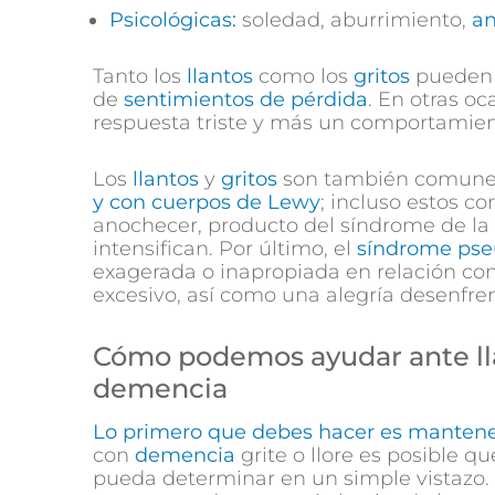
Psicológicas:
soledad, aburrimiento,
an
Tanto los
llantos
como los
gritos
pueden 
de
sentimientos de pérdida
. En otras o
respuesta triste y más un comportamien
Los
llantos
y
gritos
son también comun
y con cuerpos de Lewy
; incluso estos 
anochecer, producto del síndrome de la 
intensifican. Por último, el
síndrome pse
exagerada o inapropiada en relación con
excesivo, así como una alegría desenfre
Cómo podemos ayudar ante lla
demencia
Lo primero que debes hacer es mantene
con
demencia
grite o llore es posible q
pueda determinar en un simple vistazo.