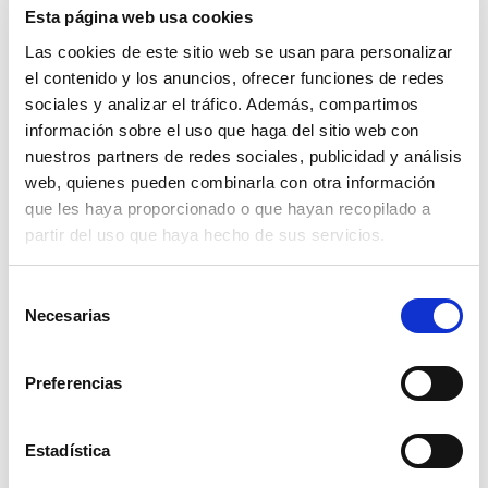
ser de tu interés.
Esta página web usa cookies
Las cookies de este sitio web se usan para personalizar
el contenido y los anuncios, ofrecer funciones de redes
sociales y analizar el tráfico. Además, compartimos
información sobre el uso que haga del sitio web con
Marcar como artículo favorito
nuestros partners de redes sociales, publicidad y análisis
web, quienes pueden combinarla con otra información
ARTÍCULOS
que les haya proporcionado o que hayan recopilado a
partir del uso que haya hecho de sus servicios.
RELACIONADOS
Selección
Necesarias
de
consentimiento
Preferencias
Estadística