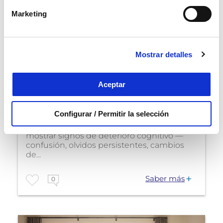
Marketing
Mostrar detalles
Demencia
¿La demencia senil es
Aceptar
hereditaria? Lo que debes
saber sobre genética y
riesgo familiar
Configurar / Permitir la selección
Cuando en una familia alguien comienza a
mostrar signos de deterioro cognitivo —
confusión, olvidos persistentes, cambios
de...
Saber más
0