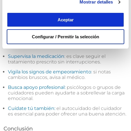
Mostrar detalles
Mantén la calma:
no discutas ni trates de
convencer al paciente de que sus creencias son
falsas.
Aceptar
Fomenta la rutina:
las rutinas diarias aportan
seguridad y estabilidad emocional.
Configurar / Permitir la selección
Asegura un entorno tranquilo:
evita ruidos,
discusiones y estímulos fuertes.
Supervisa la medicación
: es clave seguir el
tratamiento prescrito sin interrupciones.
Vigila los signos de empeoramiento
: si notas
cambios bruscos, avisa al médico.
Busca apoyo profesional:
psicólogos o grupos de
cuidadores pueden ayudarte a sobrellevar la carga
emocional.
Cuídate tú también:
el autocuidado del cuidador
es esencial para poder ofrecer una buena atención.
Conclusión