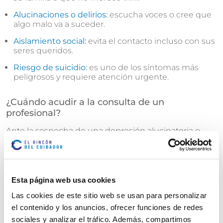
Alucinaciones o delirios:
escucha voces o cree que
algo malo va a suceder.
Aislamiento social:
evita el contacto incluso con sus
seres queridos.
Riesgo de suicidio:
es uno de los síntomas más
peligrosos y requiere atención urgente.
¿Cuándo acudir a la consulta de un
profesional?
Ante la sospecha de una depresión alucinatoria o
grave, es fundamental acudir cuanto antes a un
médico o psiquiatra. Cuanto antes se diagnostique y
se inicie el tratamiento, mayores son las posibilidades
de recuperación.
Esta página web usa cookies
Debe buscarse ayuda urgente si:
Las cookies de este sitio web se usan para personalizar
el contenido y los anuncios, ofrecer funciones de redes
La persona muestra delirios o alucinaciones.
sociales y analizar el tráfico. Además, compartimos