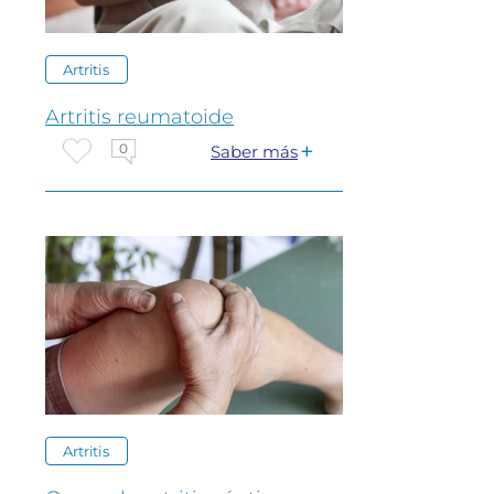
Artritis
Artritis reumatoide
0
Saber más
Artritis