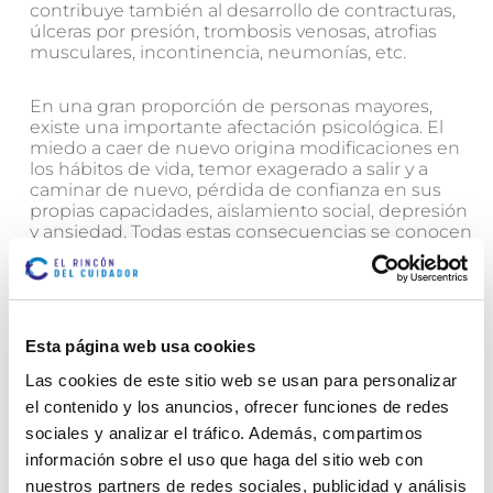
contribuye también al desarrollo de contracturas,
úlceras por presión, trombosis venosas, atrofias
musculares, incontinencia, neumonías, etc.
En una gran proporción de personas mayores,
existe una importante afectación psicológica. El
miedo a caer de nuevo origina modificaciones en
los hábitos de vida, temor exagerado a salir y a
caminar de nuevo, pérdida de confianza en sus
propias capacidades, aislamiento social, depresión
y ansiedad. Todas estas consecuencias se conocen
como “síndrome pos caída”, que muchas veces se
ve favorecido, sin querer, por la actitud de los
familiares y profesionales de la salud.
Esta página web usa cookies
Desde el Rincón del Cuidador queremos ser tu
guía y darte información relevante para ti en cada
Las cookies de este sitio web se usan para personalizar
momento del cuidado del paciente dependiente o
el contenido y los anuncios, ofrecer funciones de redes
con demencia.
sociales y analizar el tráfico. Además, compartimos
Te animamos a suscribirte a nuestra Newsletter,
información sobre el uso que haga del sitio web con
dónde recibirás mensualmente en tu correo
nuestros partners de redes sociales, publicidad y análisis