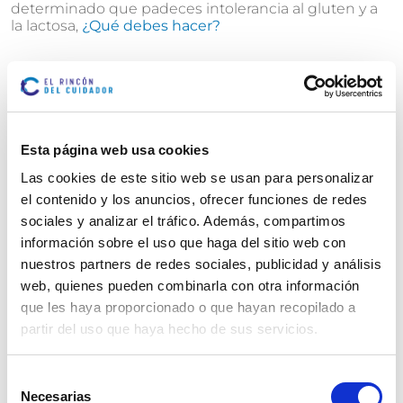
determinado que padeces intolerancia al gluten y a
la lactosa,
¿Qué debes hacer?
Debe consultar a su médico a la hora de realizar un
diagnóstico, con el fin de recibir las indicaciones y
consejos adecuados.
Así podrás saber
qué comer
y qué alimentos que te
Esta página web usa cookies
sientan mal debes eliminar.
Las cookies de este sitio web se usan para personalizar
el contenido y los anuncios, ofrecer funciones de redes
Alimentos recomendados
sociales y analizar el tráfico. Además, compartimos
En la actualidad existen en el mercado varios
información sobre el uso que haga del sitio web con
alimentos que no contienen lactosa
.
nuestros partners de redes sociales, publicidad y análisis
web, quienes pueden combinarla con otra información
Puedes seguir consumiendo leche y productos
que les haya proporcionado o que hayan recopilado a
lácteos, pero debes tener cuidado de elegir los que
partir del uso que haya hecho de sus servicios.
no contienen lactosa.
Selección
Los quesos curados y el Grana Padano DOP no
Necesarias
contienen lactosa, pero tienen otros nutrientes que
de