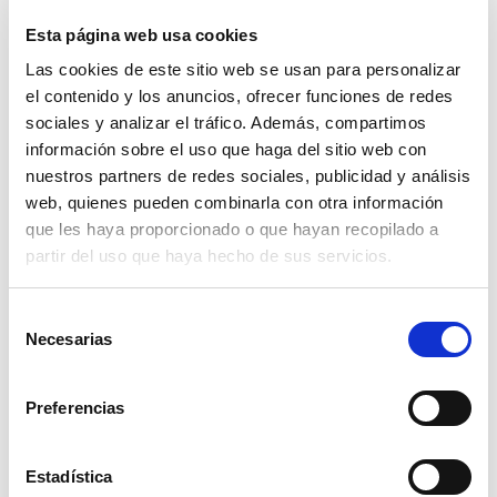
en sus confidentes, siendo la persona más cercana al
Esta página web usa cookies
paciente ya que compartimos su enfermedad con él
a diario. Nos solidarizaremos con él y lo
Las cookies de este sitio web se usan para personalizar
acompañaremos en los cambios que está
el contenido y los anuncios, ofrecer funciones de redes
experimentando, tanto física como emocionalmente.
La satisfacción del cuidado bien hecho será nuestra
sociales y analizar el tráfico. Además, compartimos
mayor recompensa.
información sobre el uso que haga del sitio web con
nuestros partners de redes sociales, publicidad y análisis
web, quienes pueden combinarla con otra información
que les haya proporcionado o que hayan recopilado a
partir del uso que haya hecho de sus servicios.
Marcar como artículo favorito
Selección
ARTÍCULOS
Necesarias
de
consentimiento
RELACIONADOS
Preferencias
Estadística