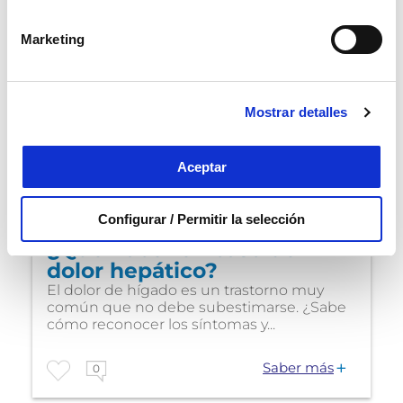
Marketing
Mostrar detalles
Aceptar
Otros cuidados
Configurar / Permitir la selección
¿Qué hacer en caso de
dolor hepático?
El dolor de hígado es un trastorno muy
común que no debe subestimarse. ¿Sabe
cómo reconocer los síntomas y...
Saber más
0