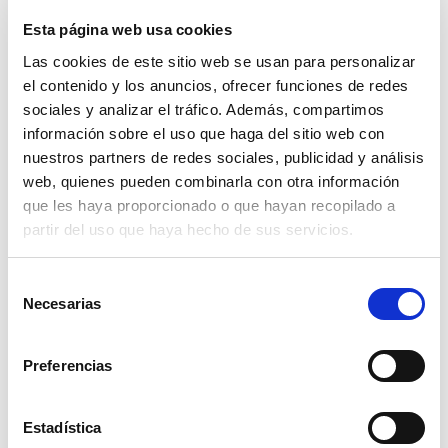
Esta página web usa cookies
Los
cuidados hepáticos
pasan por la ingesta de
alimentos
específicos que, gracias a sus propiedades
Las cookies de este sitio web se usan para personalizar
naturales, tienen el poder de desintoxicar el hígado y
el contenido y los anuncios, ofrecer funciones de redes
cuidar tu organismo:
sociales y analizar el tráfico. Además, compartimos
información sobre el uso que haga del sitio web con
Té verde.
nuestros partners de redes sociales, publicidad y análisis
Ajo.
web, quienes pueden combinarla con otra información
que les haya proporcionado o que hayan recopilado a
Pescado, en particular los ricos en omega-3 como
partir del uso que haya hecho de sus servicios.
el salmón.
Frutas antioxidantes como la sandía, papaya,
aguacate, arándanos, fresas, etc.
Selección
Necesarias
de
Verduras amargas como la achicoria, la rúcula, el
consentimiento
brócoli, etc.
Preferencias
El hígado es el órgano más grande de nuestro
cuerpo y su papel es crucial. Intenta mantenerlo sano
con nuestros consejos.
Estadística