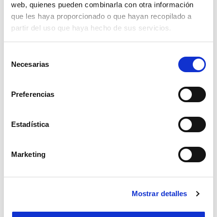
web, quienes pueden combinarla con otra información
que les haya proporcionado o que hayan recopilado a
partir del uso que haya hecho de sus servicios.
Selección
Necesarias
de
consentimiento
Preferencias
Estadística
Marketing
Otros cuidados
¿Qué hacer en caso de
dolor hepático?
Mostrar detalles
El dolor de hígado es un trastorno muy
común que no debe subestimarse. ¿Sabe