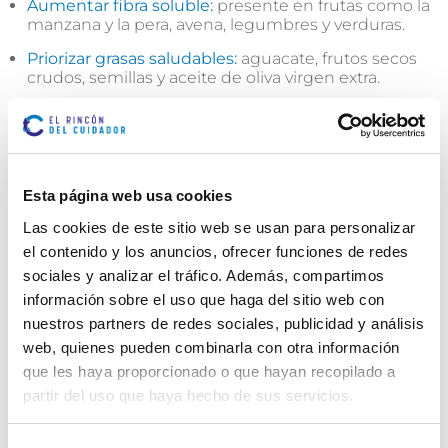
Aumentar fibra soluble:
presente en frutas como la
manzana y la pera, avena, legumbres y verduras.
Priorizar grasas saludables:
aguacate, frutos secos
crudos, semillas y aceite de oliva virgen extra.
Consumir pescado azul:
como sardinas, caballa o
salmón, al menos dos veces por semana.
Fomentar la actividad física regular
Esta página web usa cookies
La actividad física ayuda a elevar el HDL (colesterol
Las cookies de este sitio web se usan para personalizar
bueno) y reducir el LDL:
el contenido y los anuncios, ofrecer funciones de redes
sociales y analizar el tráfico. Además, compartimos
Caminar 30 minutos al día
información sobre el uso que haga del sitio web con
Ejercicios de movilidad o fuerza adaptados a la
nuestros partners de redes sociales, publicidad y análisis
edad
web, quienes pueden combinarla con otra información
Actividades lúdicas como baile, jardinería o
que les haya proporcionado o que hayan recopilado a
natación suave
partir del uso que haya hecho de sus servicios.
Evitar hábitos nocivos