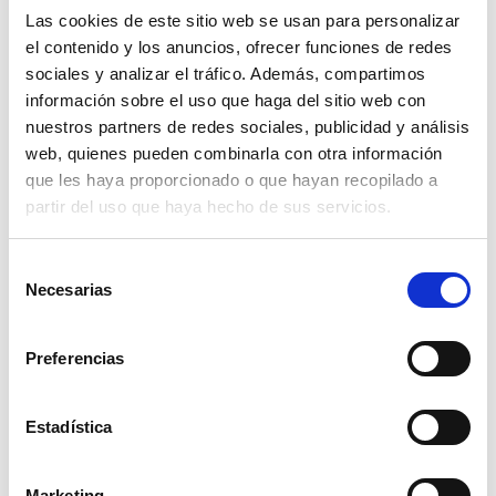
tabaco, reducir el estrés y dormir bien son elementos
Las cookies de este sitio web se usan para personalizar
esenciales para reducir el riesgo cardiovascular
global.
el contenido y los anuncios, ofrecer funciones de redes
sociales y analizar el tráfico. Además, compartimos
En personas mayores, estos aspectos tienen un peso
información sobre el uso que haga del sitio web con
aún mayor, ya que se suman a otros procesos de
nuestros partners de redes sociales, publicidad y análisis
envejecimiento natural.
web, quienes pueden combinarla con otra información
que les haya proporcionado o que hayan recopilado a
Seguir las indicaciones médicas
partir del uso que haya hecho de sus servicios.
Si el médico lo considera necesario, puede
recomendar iniciar un tratamiento con estatinas u
Selección
otros fármacos hipolipemiantes. Esto suele ocurrir
Necesarias
de
cuando los cambios de estilo de vida no han sido
suficientes o cuando el riesgo cardiovascular es alto
consentimiento
por otros motivos. Es importante seguir las
Preferencias
recomendaciones de forma continua y asistir a los
controles periódicos.
Estadística
Una mirada empática y realista para quienes
cuidan
Marketing