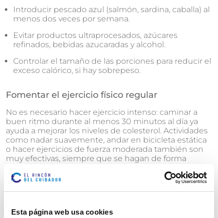
Introducir pescado azul (salmón, sardina, caballa) al
menos dos veces por semana.
Evitar productos ultraprocesados, azúcares
refinados, bebidas azucaradas y alcohol.
Controlar el tamaño de las porciones para reducir el
exceso calórico, si hay sobrepeso.
Fomentar el ejercicio físico regular
No es necesario hacer ejercicio intenso: caminar a
buen ritmo durante al menos 30 minutos al día ya
ayuda a mejorar los niveles de colesterol. Actividades
como nadar suavemente, andar en bicicleta estática
o hacer ejercicios de fuerza moderada también son
muy efectivas, siempre que se hagan de forma
regular.
Controlar otros factores de riesgo
Mantener una presión arterial estable, evitar el
Esta página web usa cookies