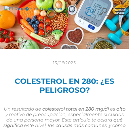
13/06/2025
COLESTEROL EN 280: ¿ES
PELIGROSO?
Un resultado de
colesterol total en 280 mg/dl
es
alto
y motivo de preocupación, especialmente si cuidas
de una persona mayor. Este artículo te aclara
qué
significa
este nivel, las
causas más comunes
, y
cómo