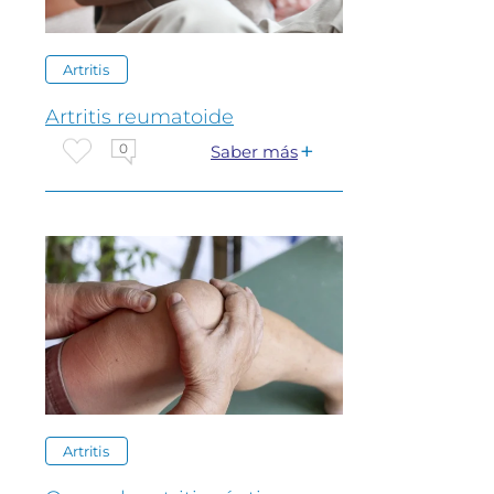
Artritis
Artritis reumatoide
0
Saber más
Artritis