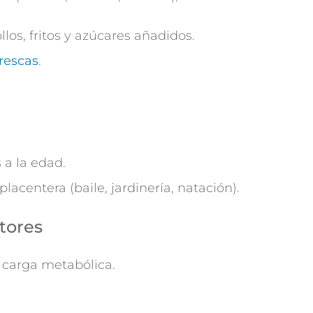
ollos, fritos y azúcares añadidos.
frescas
.
 a la edad.
lacentera (baile, jardinería, natación).
ctores
 carga metabólica.