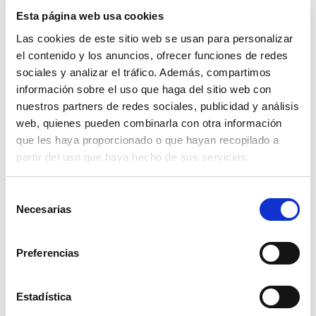
compras adscritas que cumplen los requisitos aplicables.
Esta página web usa cookies
Las cookies de este sitio web se usan para personalizar
el contenido y los anuncios, ofrecer funciones de redes
sociales y analizar el tráfico. Además, compartimos
Marcar como artículo favorito
información sobre el uso que haga del sitio web con
nuestros partners de redes sociales, publicidad y análisis
web, quienes pueden combinarla con otra información
¡RECIBE AHORA LAS
que les haya proporcionado o que hayan recopilado a
partir del uso que haya hecho de sus servicios.
10 REGLAS DE ORO
Selección
PARA MEDIR LA
Necesarias
de
TENSIÓN ARTERIAL!
consentimiento
Preferencias
Únete a nuestra comunidad y te enviaremos
a tu email las 10 reglas de oro para medir la
Estadística
tensión arterial. Además, formando parte de