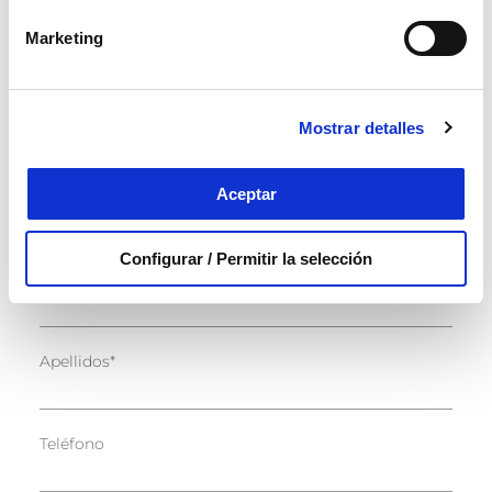
#imprescindibles tendrás a tu disposición
materiales, recursos y ventajas únicas, GRATIS
Marketing
y sin ningún compromiso.
Mostrar detalles
Registrarse con Facebook
Aceptar
O
Configurar / Permitir la selección
Nombre
*
Apellidos
*
Teléfono