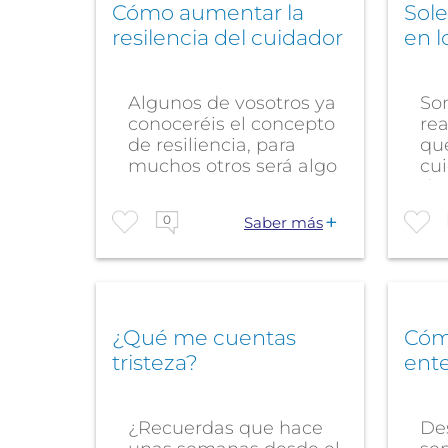
Cómo aumentar la
Sole
resilencia del cuidador
en l
Algunos de vosotros ya
Son
conoceréis el concepto
re
de resiliencia, para
qu
muchos otros será algo
cu
nuevo,...
de
0
Saber más
¿Qué me cuentas
Cóm
tristeza?
ente
¿Recuerdas que hace
De