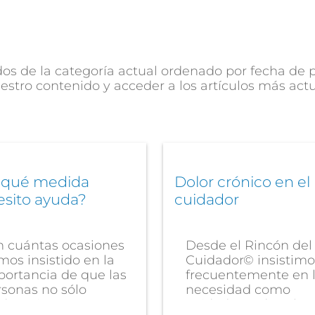
s de la categoría actual ordenado por fecha de pu
estro contenido y acceder a los artículos más act
 qué medida
Dolor crónico en el
esito ayuda?
cuidador
n cuántas ocasiones
Desde el Rincón del
os insistido en la
Cuidador© insistimo
portancia de que las
frecuentemente en 
rsonas no sólo
necesidad como
den, sino...
cuidadores de saber.