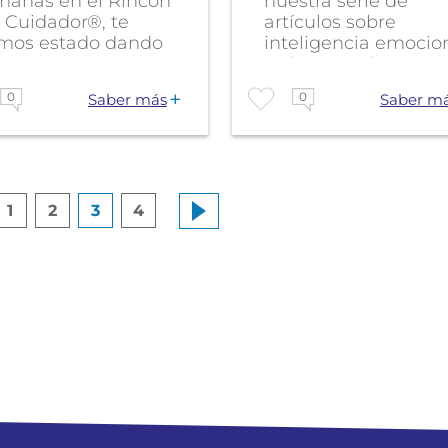
manas en el Rincón
nuestra serie de
 Cuidador®, te
artículos sobre
mos estado dando
inteligencia emocio
tas para que...
y, después de tratar..
0
0
Saber más
Saber m
1
2
3
4