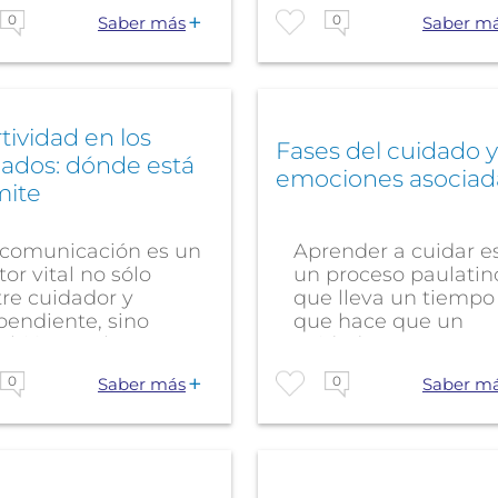
0
0
Saber más
Saber m
tividad en los
Fases del cuidado y
ados: dónde está
emociones asociad
ímite
 comunicación es un
Aprender a cuidar e
tor vital no sólo
un proceso paulatin
re cuidador y
que lleva un tiempo
pendiente, sino
que hace que un
bién en el...
cuidador pase...
0
0
Saber más
Saber m