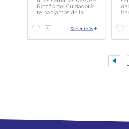
unas semanas desde el
se
Rincón del Cuidador®
del
te hablamos de la
he
tristeza? Hoy...
pau
0
Saber más