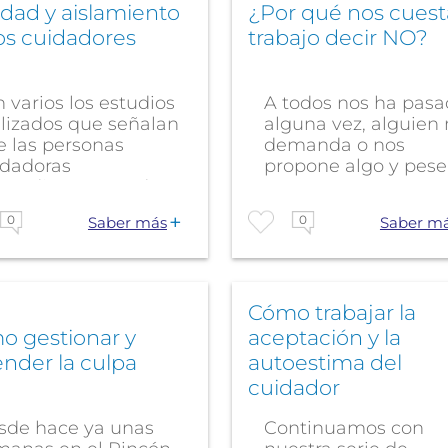
dad y aislamiento
¿Por qué nos cuest
os cuidadores
trabajo decir NO?
 varios los estudios
A todos nos ha pas
alizados que señalan
alguna vez, alguien
e las personas
demanda o nos
idadoras
propone algo y pese
pendientes pueden...
no tener ganas,...
0
0
Saber más
Saber m
Cómo trabajar la
o gestionar y
aceptación y la
nder la culpa
autoestima del
cuidador
sde hace ya unas
Continuamos con