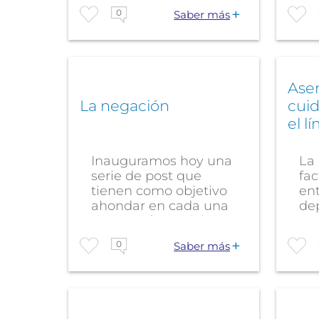
0
Saber más
Aser
La negación
cuid
el l
Inauguramos hoy una
La
serie de post que
fac
tienen como objetivo
ent
ahondar en cada una
de
de estas fases del...
tam
0
Saber más