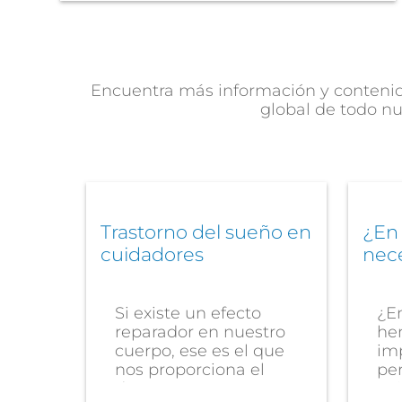
Encuentra más información y contenido
global de todo nu
Trastorno del sueño en
¿En
cuidadores
nec
Si existe un efecto
¿E
reparador en nuestro
hem
cuerpo, ese es el que
im
nos proporciona el
pe
descanso. Por...
cui