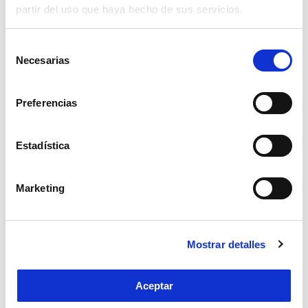
partir del uso que haya hecho de sus servicios.
Selección
Necesarias
de
consentimiento
Preferencias
Burnout del cuidador
Cómo salir de una
Estadística
depresión | Estrategias y
cuidados
La depresión no es tristeza, ni falta de
Marketing
voluntad, ni simplemente una mala etapa.
Es una enfermedad real que afecta al
cuerpo, la mente y la...
Mostrar detalles
Saber más
0
Aceptar