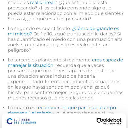
miedo es
real o irreal
? ¿Qué estímulo lo está
provocando? ¿Has estado pensando algo que
pueda estar relacionado con el miedo que sientes?
Si es así, ¿en qué estabas pensando?
Lo segundo es cuantificarlo.
¿Cómo de grande es
mi miedo?
De 1 a 10, ¿qué puntuación le darías? Si
has cuantificado el miedo con una puntuación alta,
vuelve a cuestionarte ¿esto es realmente tan
peligroso?
Lo tercero es plantearte si realmente
eres capaz de
manejar la situación
, recuerda que a veces
pensamos que no somos capaces de gestionar
una situación antes incluso de haberla
experimentado. Intenta recordar otras situaciones
en las que hayas sentido miedo y analiza qué
hiciste para sentirte mejor. ¡Seguro qué encuentras
muchos recursos que no creías tener!
Lo cuarto es
reconocer en qué parte del cuerpo
sientes tú el miedo
y qué efecto tiene en ti, ¿te
paraliza, te activa, tienes escalofríos, sientes calor?