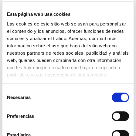
La próxima vez que sientas miedo anímate a seguir
estos pasos y cuéntanoslo, seguro que tus hallazgos
Esta página web usa cookies
emocionales son de gran interés para nosotros y para
otros cuidadores.
Las cookies de este sitio web se usan para personalizar
el contenido y los anuncios, ofrecer funciones de redes
sociales y analizar el tráfico. Además, compartimos
información sobre el uso que haga del sitio web con
nuestros partners de redes sociales, publicidad y análisis
Marcar como artículo favorito
web, quienes pueden combinarla con otra información
que les haya proporcionado o que hayan recopilado a
ARTÍCULOS
partir del uso que haya hecho de sus servicios.
RELACIONADOS
Selección
Necesarias
de
consentimiento
Preferencias
Estadística