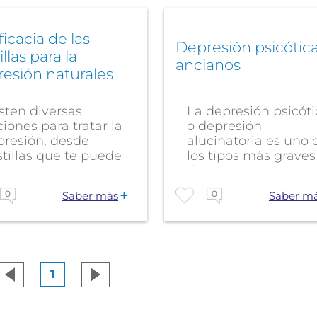
ficacia de las
Depresión psicótic
illas para la
ancianos
esión naturales
sten diversas
La depresión psicóti
iones para tratar la
o depresión
presión, desde
alucinatoria es uno 
tillas que te puede
los tipos más graves
etar un...
depresión que...
0
0
Saber más
Saber m
1