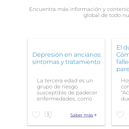
Encuentra más información y contenido
global de todo nu
El d
Depresión en ancianos:
Cómo
síntomas y tratamiento
fall
pare
La tercera edad es un
Ho
grupo de riesgo
con
susceptible de padecer
“A
enfermedades, como
due
por ejemplo...
de..
5
Saber más