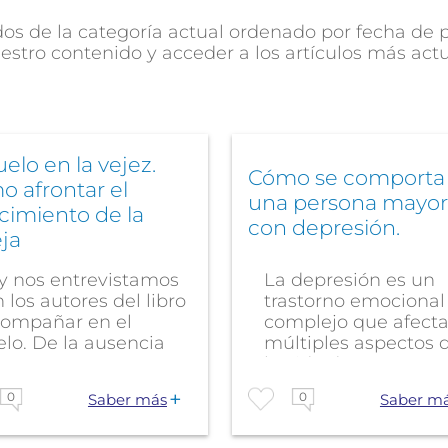
s de la categoría actual ordenado por fecha de pu
estro contenido y acceder a los artículos más act
uelo en la vejez.
Cómo se comporta
 afrontar el
una persona mayor
ecimiento de la
con depresión.
ja
y nos entrevistamos
La depresión es un
 los autores del libro
trastorno emocional
compañar en el
complejo que afect
lo. De la ausencia
múltiples aspectos 
.
la vida de una...
0
0
Saber más
Saber m