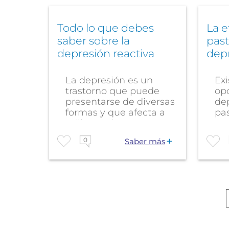
Todo lo que debes
La e
saber sobre la
past
depresión reactiva
depr
La depresión es un
Exi
trastorno que puede
opc
presentarse de diversas
de
formas y que afecta a
pas
millones de...
rec
0
Saber más