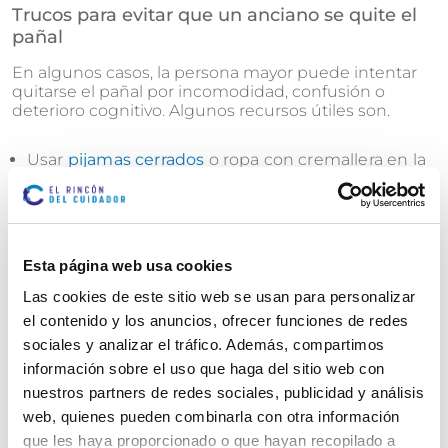
Trucos para evitar que un anciano se quite el
pañal
En algunos casos, la persona mayor puede intentar
quitarse el pañal por incomodidad, confusión o
deterioro cognitivo. Algunos recursos útiles son.
Usar
pijamas cerrados
o ropa con cremallera en la
espalda.
Elegir pañales con ajuste anatómico más cómodo.
Supervisar los momentos en los que se manipula la
ropa, especialmente de noche.
Esta página web usa cookies
Las cookies de este sitio web se usan para personalizar
Valorar con el profesional sanitario si hay algún
problema de irritación o infección que motive el
el contenido y los anuncios, ofrecer funciones de redes
rechazo al pañal.
sociales y analizar el tráfico. Además, compartimos
información sobre el uso que haga del sitio web con
Otras ayudas: cinturón para cambiar pañales y
nuestros partners de redes sociales, publicidad y análisis
elementos de apoyo
web, quienes pueden combinarla con otra información
que les haya proporcionado o que hayan recopilado a
En situaciones donde el cuidador necesita mayor