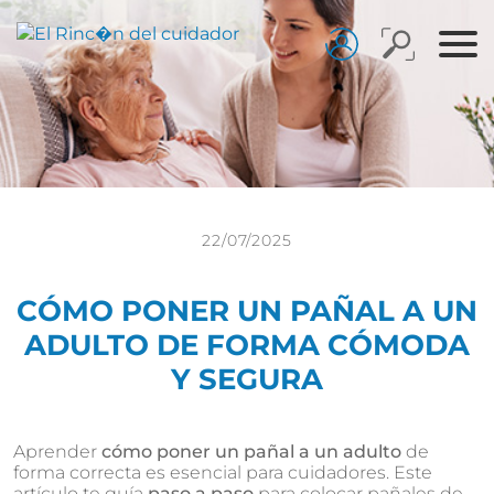
22/07/2025
CÓMO PONER UN PAÑAL A UN
ADULTO DE FORMA CÓMODA
Y SEGURA
Aprender
cómo poner un pañal a un adulto
de
forma correcta es esencial para cuidadores. Este
artículo te guía
paso a paso
para colocar pañales de