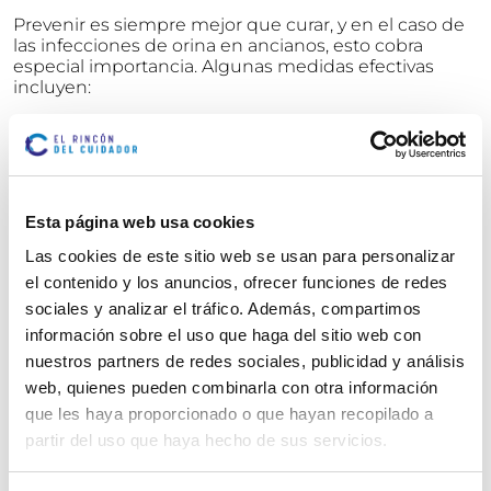
Prevenir es siempre mejor que curar, y en el caso de
las infecciones de orina en ancianos, esto cobra
especial importancia. Algunas medidas efectivas
incluyen:
Mantener una buena hidratación es clave para evitar
la concentración de la orina y favorecer la eliminación
natural de bacterias. También es importante vigilar la
higiene íntima, evitar el uso prolongado de sondas
vesicales salvo indicación médica y revisar
Esta página web usa cookies
periódicamente si hay signos de incontinencia o
humedad en ropa interior y ropa de cama.
Las cookies de este sitio web se usan para personalizar
el contenido y los anuncios, ofrecer funciones de redes
Además, cuando hay antecedentes de infecciones
sociales y analizar el tráfico. Además, compartimos
urinarias frecuentes, el médico puede recomendar
tratamientos preventivos o pautas de control más
información sobre el uso que haga del sitio web con
estrictas.
nuestros partners de redes sociales, publicidad y análisis
web, quienes pueden combinarla con otra información
¿Qué hacer si las infecciones son recurrentes
?
que les haya proporcionado o que hayan recopilado a
partir del uso que haya hecho de sus servicios.
Cuando un anciano presenta infecciones urinarias
frecuentes (más de tres al año), se deben investigar
las posibles causas subyacentes. En estos casos, es