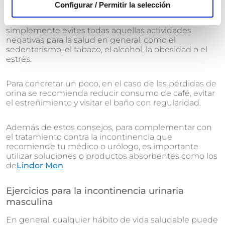
del Cuidador son una serie de consejos que puedes
Configurar / Permitir la selección
aplicar para prevenir y mejorar los problemas de
incontinencia, aunque lo recomendable es que
simplemente evites todas aquellas actividades
negativas para la salud en general, como el
sedentarismo, el tabaco, el alcohol, la obesidad o el
estrés.
Para concretar un poco, en el caso de las pérdidas de
orina se recomienda reducir consumo de café, evitar
el estreñimiento y visitar el baño con regularidad.
Además de estos consejos, para complementar con
el tratamiento contra la incontinencia que
recomiende tu médico o urólogo, es importante
utilizar soluciones o productos absorbentes como los
de
Lindor Men
.
Ejercicios para la incontinencia urinaria
masculina
En general, cualquier hábito de vida saludable puede