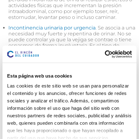
actividades físicas que incrementan la presión
intraabdominal, como por ejemplo toser, reír,
estornudar, levantar peso o incluso caminar.
Incontinencia urinaria por urgencia
. Se asocia a una
necesidad muy fuerte y repentina de orinar. No se
puede controlar ya que la vejiga se contrae o tiene
espasmos de forma involuntaria. Es el tipo de
incontinencia más común en los hombres.
Incontinencia por rebosamiento
. Se produce
cuando la vejiga no puede vaciarse por completo
en cada micción, lo que genera que pequeñas
Esta página web usa cookies
cantidades de orina residual se vayan acumulando
en la vejiga. Cuando esta orina residual sobrepasa la
Las cookies de este sitio web se usan para personalizar
capacidad de la vejiga se produce el rebosamiento.
el contenido y los anuncios, ofrecer funciones de redes
sociales y analizar el tráfico. Además, compartimos
Incontinencia funcional
. En este tipo de
incontinencia el escape de orina se produce por
información sobre el uso que haga del sitio web con
factores ajenos al correcto funcionamiento del
nuestros partners de redes sociales, publicidad y análisis
sistema urinario. En general, ocurre cuando algún
web, quienes pueden combinarla con otra información
impedimento físico, discapacidad o barrera
que les haya proporcionado o que hayan recopilado a
arquitectónica no permite a la persona llegar a
tiempo al baño. Por ejemplo, no poderse
partir del uso que haya hecho de sus servicios.