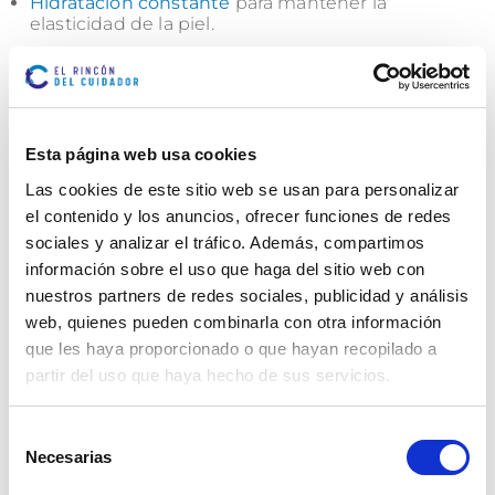
Hidratación constante
para mantener la
elasticidad de la piel.
Evitar arrugas en la ropa de cama
y objetos que
puedan causar presión localizada.
Los cuidadores no profesionales deben recibir
Esta página web usa cookies
formación o asesoramiento sobre cómo realizar
estas prácticas de forma correcta.
Las cookies de este sitio web se usan para personalizar
el contenido y los anuncios, ofrecer funciones de redes
Tratamiento de cada grado de úlcera
sociales y analizar el tráfico. Además, compartimos
información sobre el uso que haga del sitio web con
El tratamiento varía según el grado de la úlcera:
nuestros partners de redes sociales, publicidad y análisis
web, quienes pueden combinarla con otra información
Grado 1:
eliminar la presión, hidratar la piel, aplicar
cremas barrera.
que les haya proporcionado o que hayan recopilado a
partir del uso que haya hecho de sus servicios.
Grado 2:
curas húmedas con apósitos
hidrocoloides o hidrogeles.
Selección
Grado 3:
control del exudado, apósitos
Necesarias
de
absorbentes, posibilidad de desbridamiento.
consentimiento