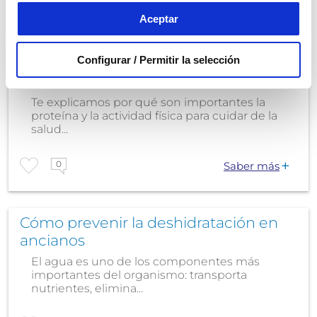
1
Saber más
Aceptar
Configurar / Permitir la selección
Proteína y actividad física, claves de
salud para los ancianos
Te explicamos por qué son importantes la
proteína y la actividad física para cuidar de la
salud...
0
Saber más
Cómo prevenir la deshidratación en
ancianos
El agua es uno de los componentes más
importantes del organismo: transporta
nutrientes, elimina...