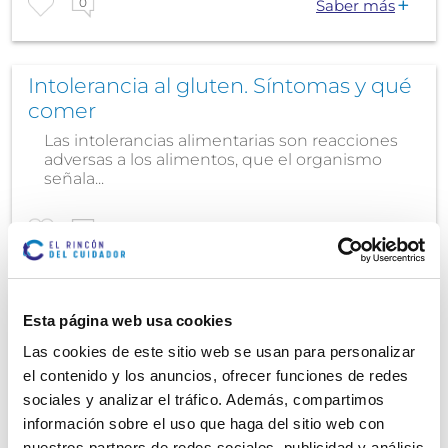
0
Saber más
Intolerancia al gluten. Síntomas y qué
comer
Las intolerancias alimentarias son reacciones
adversas a los alimentos, que el organismo
señala...
0
Saber más
Hiporexia. La pérdida de apetito en
Esta página web usa cookies
personas mayores
Las cookies de este sitio web se usan para personalizar
Se estima que la hiporexia afecta a más de 8
el contenido y los anuncios, ofrecer funciones de redes
millones de personas mayores en nuestro
sociales y analizar el tráfico. Además, compartimos
país, ya que...
información sobre el uso que haga del sitio web con
nuestros partners de redes sociales, publicidad y análisis