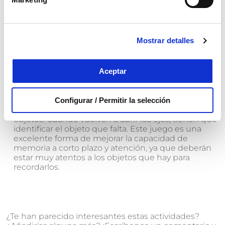
Reunir objetos de distinta índole en una caja y
agrupar aquellos que coincidan en rima.
Este
divertido juego promueve que los jugadores deban
pensar de manera creativa para encontrar objetos
Mostrar detalles
que riman entre sí (gato-pato, botón-ratón), en el
que trabajarán la lógica y la agilidad para encontrar
las soluciones de forma rápida.
Aceptar
Memorice.
Colocamos distintos objetos en una
bandeja y dejamos que los jugadores los observen
durante unos segundos y les pedimos que cierren
Configurar / Permitir la selección
los ojos. En ese momento, retiramos uno de los
objetos. Cuando vuelven a abrir los ojos, tienen que
identificar el objeto que falta. Este juego es una
excelente forma de mejorar la capacidad de
memoria a corto plazo y atención, ya que deberán
estar muy atentos a los objetos que hay para
recordarlos.
¿Te han parecido interesantes estas actividades?