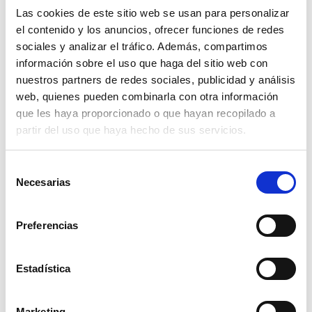
desarrollar la capacidad de pensamiento rápido y
Las cookies de este sitio web se usan para personalizar
tomar decisiones en situaciones bajo presión.
el contenido y los anuncios, ofrecer funciones de redes
sociales y analizar el tráfico. Además, compartimos
Ejercicios de memoria entretenidos para
información sobre el uso que haga del sitio web con
personas mayores
nuestros partners de redes sociales, publicidad y análisis
Más allá de los beneficios a nivel cognitivo, jugar con
web, quienes pueden combinarla con otra información
nuevos adultos mayores les hará sentirse
que les haya proporcionado o que hayan recopilado a
acompañados, independientes y por tanto, más
partir del uso que haya hecho de sus servicios.
felices, lo que sin duda mejorará vuestras vidas.
Selección
Estos son algunos juegos entretenidos para pasar un
Necesarias
buen momento mientras ejercitáis la memoria:
de
consentimiento
Cantar una canción sin leer el texto, cantando de
Preferencias
memoria.
En este juego el objetivo principal es ver
quién tiene la mejor capacidad para recordar la
letra de las canciones. Podéis escoger sus
Estadística
canciones favoritas o las más famosas de su época
para pasar un momento divertido tanto como
jugador como espectadores.
Marketing