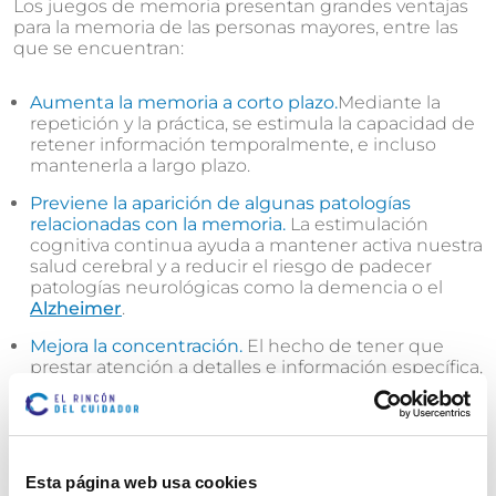
Los juegos de memoria presentan grandes ventajas
para la memoria de las personas mayores, entre las
que se encuentran:
Aumenta la memoria a corto plazo.
Mediante la
repetición y la práctica, se estimula la capacidad de
retener información temporalmente, e incluso
mantenerla a largo plazo.
Previene la aparición de algunas patologías
relacionadas con la memoria.
La estimulación
cognitiva continua ayuda a mantener activa nuestra
salud cerebral y a reducir el riesgo de padecer
patologías neurológicas como la demencia o el
Alzheimer
.
Mejora la concentración.
El hecho de tener que
prestar atención a detalles e información específica,
ayuda a desarrollar la capacidad de concentración y
atención durante un período prolongado.
Fomentan el pensamiento rápido.
Ganar en
algunos juegos supone tomar decisiones rápidas y
Esta página web usa cookies
reaccionar de manera eficiente, lo que ayuda a