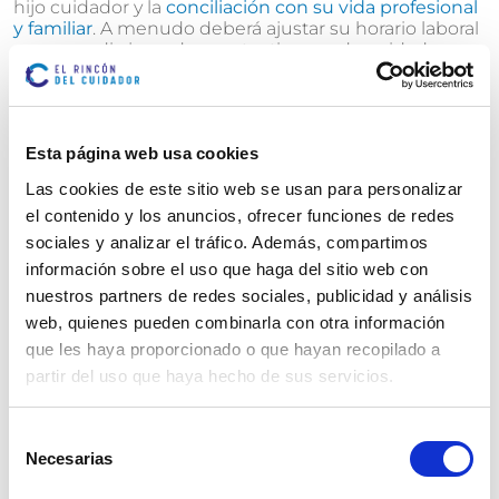
hijo cuidador y la
conciliación con su vida profesional
y familiar
. A menudo deberá ajustar su horario laboral
a una media jornada o restar tiempo de cuidado a su
familia (su cónyuge e hijos) para poder cumplir con
su nuevo papel de cuidador. Muchas veces se suele
adoptar este rol de forma temporal, aunque a
menudo acaba evolucionando en una situación
Esta página web usa cookies
mucho más duradera.
Las cookies de este sitio web se usan para personalizar
Desde El Rincón del Cuidador ® queremos
el contenido y los anuncios, ofrecer funciones de redes
reconocer y aplaudir a todos
estos héroes cotidianos
sociales y analizar el tráfico. Además, compartimos
e invisibles
, que sin mayor reconocimiento que la
información sobre el uso que haga del sitio web con
satisfacción del bienestar de sus familiares dedican
sus vidas al cuidado de sus parejas y padres
nuestros partners de redes sociales, publicidad y análisis
dependientes. Os recordamos que en El Rincón del
web, quienes pueden combinarla con otra información
Cuidador ® estamos para ayudaros, y para hacer
que les haya proporcionado o que hayan recopilado a
vuestro trabajo lo más llevadero y agradable posible
partir del uso que haya hecho de sus servicios.
¿Cómo podemos ayudarte?
Selección
Necesarias
de
consentimiento