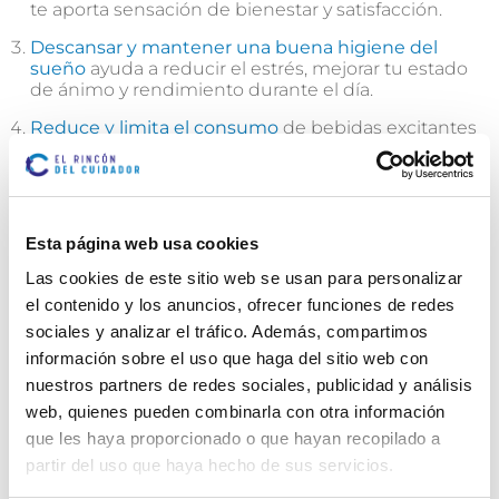
te aporta sensación de bienestar y satisfacción.
Descansar y mantener una buena higiene del
sueño
ayuda a reducir el estrés, mejorar tu estado
de ánimo y rendimiento durante el día.
Reduce y limita el consumo
de bebidas excitantes
como la cafeína o la teína. Puedes sustituirlas por
infusiones o zumos naturales.
Evita situaciones desencadenantes de estrés
,
como planificar las rutas con tiempo o salir antes de
Esta página web usa cookies
casa para llegar antes a los sitios, o evitar a personas
que te generan malestar.
Las cookies de este sitio web se usan para personalizar
el contenido y los anuncios, ofrecer funciones de redes
Haz
cosas que te gusten y te relajen
, como leer un
libro, escuchar música, ver una película o pasar
sociales y analizar el tráfico. Además, compartimos
tiempo con personas que te hagan sentir bien y te
información sobre el uso que haga del sitio web con
brinden su apoyo.
nuestros partners de redes sociales, publicidad y análisis
web, quienes pueden combinarla con otra información
Para acabar, y no menos importante, recuerda
que les haya proporcionado o que hayan recopilado a
consultar con tu profesional médico antes de realizar
partir del uso que haya hecho de sus servicios.
cambios en tu estilo de vida o tratamiento, ellos te
guiarán y aconsejarán según tus necesidades.