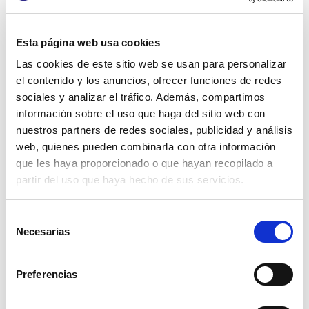
Centros de día en Asturias:
El servicio de Centro de día continuo o parcial en
Esta página web usa cookies
Asturias se ofrece a personas con situación de
dependencia reconocida o a las que se haya
Las cookies de este sitio web se usan para personalizar
prescrito este servicio mediante una Comisión de
el contenido y los anuncios, ofrecer funciones de redes
Valoración. El acceso al servicio se realiza a través de
sociales y analizar el tráfico. Además, compartimos
los Servicios Sociales Municipales. Más información:
Centros de día en Asturias
.
información sobre el uso que haga del sitio web con
nuestros partners de redes sociales, publicidad y análisis
Centros de día en Galicia:
web, quienes pueden combinarla con otra información
que les haya proporcionado o que hayan recopilado a
Los Centros de día públicos en Galicia dependen del
partir del uso que haya hecho de sus servicios.
Servicio Gallego de Atención a la Dependencia, y las
solicitudes pueden tramitarse en sus oficinas. Más
información:
Centros de día en Galicia
.
Selección
Necesarias
de
Centros de día en Extremadura:
consentimiento
La solicitud de ingreso en Extremadura puede
Preferencias
realizarse en las oficinas de registro de la Consejería
de Sanidad y Servicios Sociales. Más información y