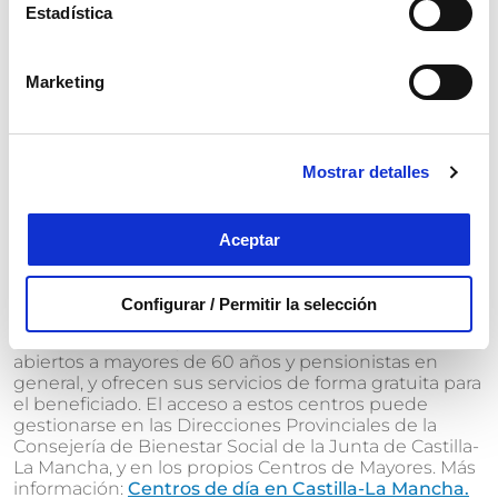
descarga de la solicitud en este enlace:
Solicitud de
Estadística
ingreso en centros de mayores de Extremadura
.
Puedes consultar también la
web de la SEPAD
(Servicio Extremeño de Promoción de la Autonomía y
Marketing
Atención a la Dependencia).
Centros de día en Castilla y León:
Mostrar detalles
Para solicitar una plaza en uno de los Centros de día
de Castilla y León que requieren un copago, es
necesario dirigirse al Centro de Acción Social (CEAS).
Aceptar
Más información:
Centros de día en Castilla y León
.
Centros de día en Castilla-La Mancha:
Configurar / Permitir la selección
Los centros de mayores de Castilla-La Mancha están
abiertos a mayores de 60 años y pensionistas en
general, y ofrecen sus servicios de forma gratuita para
el beneficiado. El acceso a estos centros puede
gestionarse en las Direcciones Provinciales de la
Consejería de Bienestar Social de la Junta de Castilla-
La Mancha, y en los propios Centros de Mayores. Más
información:
Centros de día en Castilla-La Mancha.