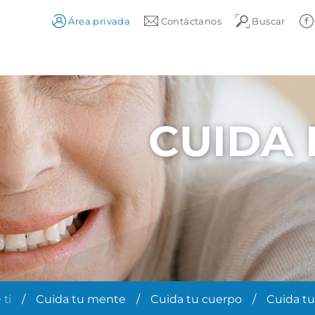
Área privada
Contáctanos
Buscar
CUIDA 
 ti
Cuida tu mente
Cuida tu cuerpo
Cuida tu